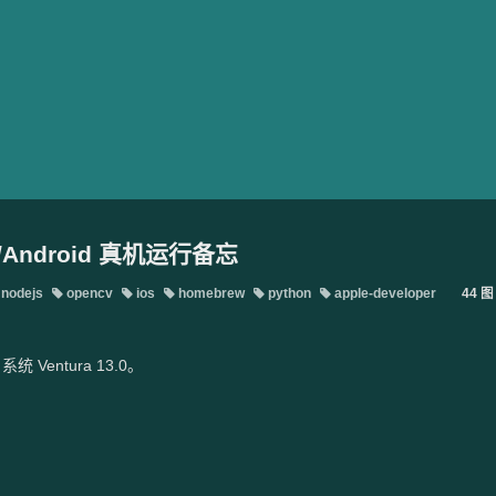
S/Android 真机运行备忘
nodejs
opencv
ios
homebrew
python
apple-developer
44 图
统 Ventura 13.0。