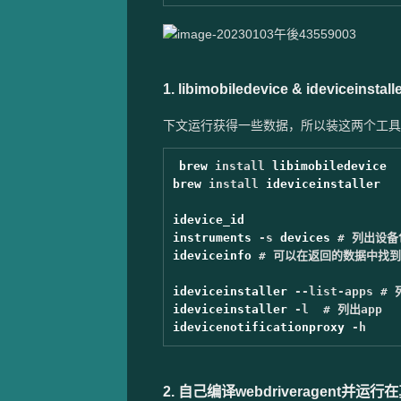
1. libimobiledevice & ideviceinstall
下文运行获得一些数据，所以装这两个工具
brew 
install 
libimobiledevice 

brew 
install 
ideviceinstaller 

idevice_id

instruments 
-s
 devices 
# 列出设备
ideviceinfo 
# 可以在返回的数据中找到 
ideviceinstaller 
--list-apps
# 
ideviceinstaller 
-l
# 列出app 
idevicenotificationproxy 
-h
2. 自己编译webdriveragent并运