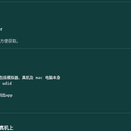
er
方便获取。
包括模拟器、真机及 mac 电脑本身 
udid 
列出app 
行在真机上