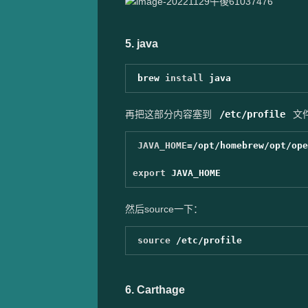
5. java
brew 
install 
再把这部分内容塞到
/etc/profile
文
JAVA_HOME
=
/opt/homebrew/opt/ope
export 
然后source一下：
source
6. Carthage