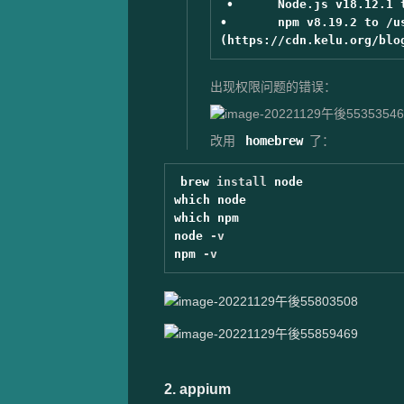
•	Node.js v18.12.1 to /usr/local/bin/node

•	npm v8.19.2 to /usr/local/bin/npm ![image-20221129午後55019531]
出现权限问题的错误：
改用
homebrew
了：
brew 
install 
node

which node

which npm

node 
-v
npm 
-v
2. appium