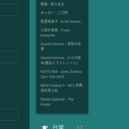
舞風 - 廻り巡る
ゆっきー - 二刀閃
能登麻美子 - Io mi chiamo...
小清水亜美 - Claes
tranquillo
Sound Horizon - 澪音の世
界
Sound Horizon - エルの絵
本(魔女とラフレンツェ)
HOYO-MiX - Zone Zenless
Zero TGA 2023
Wind Fantasy 6 - M01 弥赛
亚的黑之船
Ramin Djawadi - The
Horde
日常
17