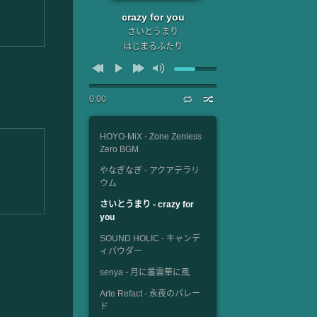
crazy for you
さいとうまり
はじまるふたり
0:00
HOYO-MiX - Zone Zenless
Zero BGM
やなぎなぎ - アクアテラリ
ウム
さいとうまり - crazy for
you
SOUND HOLIC - キャンデ
ィパウダー
senya - 月に叢雲華に風
Arte Refact - 永夜のパレー
ド