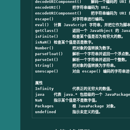
decodeURIComponent()	解码一个编码的 URI 组件。

encodeURI()	把字符串编码为 URI。

encodeURIComponent()	把字符串编码为 URI 组件。

escape()	对字符串进行编码。

eval()	计算 JavaScript 字符串，并把它作为脚本代码来执行。

getClass()	返回一个 JavaObject 的 JavaClass。

isFinite()	检查某个值是否为有穷大的数。

isNaN()	检查某个值是否是数字。

Number()	把对象的值转换为数字。

parseFloat()	解析一个字符串并返回一个浮点数。

parseInt()	解析一个字符串并返回一个整数。

String()	把对象的值转换为字符串。

unescape()	对由 escape() 编码的字符串进行解码。

属性

Infinity	代表正的无穷大的数值。

java	代表 java.* 包层级的一个 JavaPackage。

NaN	指示某个值是不是数字值。

Packages	根 JavaPackage 对象。
