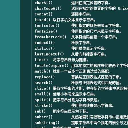
charAt()	返回在指定位置的字符。

charCodeAt()	返回在指定的位置的字符的 Unicode 编码。

concat()	连接字符串。

fixed()	以打字机文本显示字符串。

fontcolor()	使用指定的颜色来显示字符串。

fontsize()	使用指定的尺寸来显示字符串。

fromCharCode()	从字符编码创建一个字符串。

indexOf()	检索字符串。

italics()	使用斜体显示字符串。

lastIndexOf()	从后向前搜索字符串。

link()	将字符串显示为链接。

localeCompare()	用本地特定的顺序来比较两个字符串。

match()	找到一个或多个正则表达式的匹配。

replace()	替换与正则表达式匹配的子串。

search()	检索与正则表达式相匹配的值。

slice()	提取字符串的片断，并在新的字符串中返回被提取的部分。

small()	使用小字号来显示字符串。

split()	把字符串分割为字符串数组。

strike()	使用删除线来显示字符串。

sub()	把字符串显示为下标。

substr()	从起始索引号提取字符串中指定数目的字符。

substring()	提取字符串中两个指定的索引号之间的字符。
