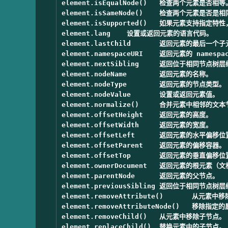
element.isEqualNode()	检查两个元素是否相等。

element.isSameNode()	检查两个元素是否是相同的节点。

element.isSupported()	如果元素支持指定特性，则返回 true。

element.lang	设置或返回元素的语言代码。

element.lastChild	返回元素的最后一个子元素。

element.namespaceURI	返回元素的 namespace URI。

element.nextSibling	返回位于相同节点树层级的下一个节点。

element.nodeName	返回元素的名称。

element.nodeType	返回元素的节点类型。

element.nodeValue	设置或返回元素值。

element.normalize()	合并元素中相邻的文本节点，并移除空的文本节点。

element.offsetHeight	返回元素的高度。

element.offsetWidth	返回元素的宽度。

element.offsetLeft	返回元素的水平偏移位置。

element.offsetParent	返回元素的偏移容器。

element.offsetTop	返回元素的垂直偏移位置。

element.ownerDocument	返回元素的根元素（文档对象）。

element.parentNode	返回元素的父节点。

element.previousSibling	返回位于相同节点树层级的前一个元素。

element.removeAttribute()	从元素中移除指定属性。

element.removeAttributeNode()	移除指定的属性节点，并返回被移除的节点。

element.removeChild()	从元素中移除子节点。

element.replaceChild()	替换元素中的子节点。
