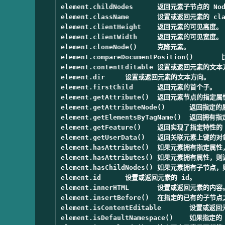
element.childNodes	返回元素子节点的 NodeList。

element.className	设置或返回元素的 class 属性。

element.clientHeight	返回元素的可见高度。

element.clientWidth	返回元素的可见宽度。

element.cloneNode()	克隆元素。

element.compareDocumentPosition()	比较两个元素的文档位置。

element.contentEditable	设置或返回元素的文本方向。

element.dir	设置或返回元素的文本方向。

element.firstChild	返回元素的首个子。

element.getAttribute()	返回元素节点的指定属性值。

element.getAttributeNode()	返回指定的属性节点。

element.getElementsByTagName()	返回拥有指定标签名的所有子元素的集合。

element.getFeature()	返回实现了指定特性的 API 的某个对象。

element.getUserData()	返回关联元素上键的对象。

element.hasAttribute()	如果元素拥有指定属性，则返回true，否则返回 false。

element.hasAttributes()	如果元素拥有属性，则返回 true，否则返回 false。

element.hasChildNodes()	如果元素拥有子节点，则返回 true，否则 false。

element.id	设置或返回元素的 id。

element.innerHTML	设置或返回元素的内容。

element.insertBefore()	在指定的已有的子节点之前插入新节点。

element.isContentEditable	设置或返回元素的内容。

element.isDefaultNamespace()	如果指定的 namespaceURI 是默认的，则返回 true，否则返回 false。
