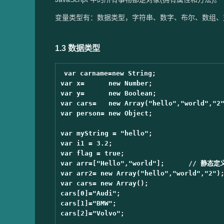
变量类型有：数据类型，字符串、数字、布尔、数组、对象、N
1.3 数据类型
var carname=new String;

var x=      new Number;

var y=      new Boolean;

var cars=   new Array("hello","world","2"
var person= new Object;

var myString = "hello";

var i1 = 3.2;

var flag = true;

var arr=["Hello","world"];	// 静态定义（相同数据类型的集合）

var arr2= new Array("hello","world","2");
var cars= new Array();

cars[0]="Audi";

cars[1]="BMW";

cars[2]="Volvo";
