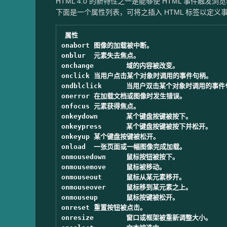
HTML 4.0 的新特性之一是能够使 HTML 事件触发浏览
下面是一个属性列表，可将之插入 HTML 标签以定义
属性

onabort	图像的加载被中断。

onblur	元素失去焦点。

onchange	域的内容被改变。

onclick	当用户点击某个对象时调用的事件句柄。

ondblclick	当用户双击某个对象时调用的事件句柄。

onerror	在加载文档或图像时发生错误。

onfocus	元素获得焦点。

onkeydown	某个键盘按键被按下。

onkeypress	某个键盘按键被按下并松开。

onkeyup	某个键盘按键被松开。

onload	一张页面或一幅图像完成加载。

onmousedown	鼠标按钮被按下。

onmousemove	鼠标被移动。

onmouseout	鼠标从某元素移开。

onmouseover	鼠标移到某元素之上。

onmouseup	鼠标按键被松开。

onreset	重置按钮被点击。

onresize	窗口或框架被重新调整大小。
