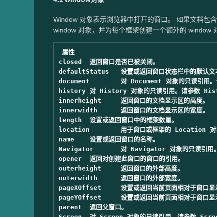
Window 对象表示浏览器中打开的窗口。 如果文档包含框架
window 对象，并为每个框架创建一个额外的 window
属性

closed	返回窗口是否已被关闭。

defaultStatus	设置或返回窗口状态栏中的默认文本。

document	对 Document 对象的只读引用。请参阅 Document 对象。

history	对 History 对象的只读引用。请参数 History 对象。

innerheight	返回窗口的文档显示区的高度。

innerwidth	返回窗口的文档显示区的宽度。

length	设置或返回窗口中的框架数量。

location	用于窗口或框架的 Location 对象。请参阅 Location 对象。

name	设置或返回窗口的名称。

Navigator	对 Navigator 对象的只读引用。请参数 Navigator 对象。

opener	返回对创建此窗口的窗口的引用。

outerheight	返回窗口的外部高度。

outerwidth	返回窗口的外部宽度。

pageXOffset	设置或返回当前页面相对于窗口显示区左上角的 X 位置。

pageYOffset	设置或返回当前页面相对于窗口显示区左上角的 Y 位置。

parent	返回父窗口。

Screen	对 Screen 对象的只读引用。请参数 Screen 对象。
