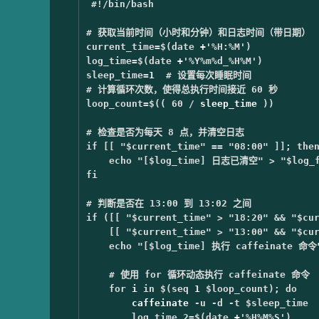
#!/bin/bash
# 获取当前时间（小时和分钟）和日志时间（带日期）
current_time
=
$(
date
 +
'%H:%M'
)
log_time
=
$(
date
 +
'%Y%m%d_%H%M'
)
sleep_time
=
1  
# 设置每次睡眠时间
# 计算循环次数，使得总执行时间接近 60 秒
loop_count
=
$((
60
/
 sleep_time 
))
# 检查是否为每天 8 点，并清空日志
if
[[
"
$current_time
"
==
"08:00"
]]
;
then
echo
"[
$log_time
] 日志已清空"
>
"
$log_
fi
# 判断是否在 13:00 到 13:02 之间
if
([[
"
$current_time
"
>
"18:20"
&&
"
$cu
[[
"
$current_time
"
>
"13:00"
&&
"
$cu
echo
"[
$log_time
] 执行 caffeinate 命令
# 使用 for 循环动态执行 caffeinate 命令
for 
i 
in
$(
seq 
1 
$loop_count
)
;
do

caffeinate 
-u
-d
-t
$sleep_time
log_time_2
=
$(
date
 +
'%H%M%S'
)