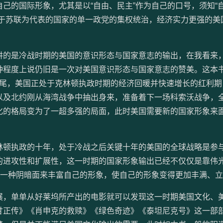
己的国际形象，尤其是以“自由、民主”作为自己的口号，须知“
对于苏联为代表的国家的单一政党的集权统治，经济实力更强的美
。
讲的是冷战时期的美国的意识形态与国家意志的输出，在我看来
种程度上说仍旧是一次对美国意识形态与国家意志的赞美。这本
的末尾，美国正处于克林顿执政时期的经济回暖并快速增长的红利
以及北约刚从海湾战争中抽出身来，准备着下一场科索沃战争，
化的格局变为了一超多强的局面，此时美国需要新的国家形象来
林顿执政的十年，处于冷战之后关键十年的美国的全球战略是参
的进攻性和扩展性，这一时期的国家形象输出已经不仅仅是靠伟
用一种阴暗面来丰富自己的形象，使自己的形象变得更加丰满、
展，单单从好莱坞所产出的电影就可以发现这一时期美国文化、
甘正传》《肖申克的救赎》《绿色奇迹》《泰坦尼克号》这一部