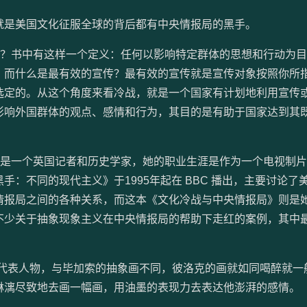
就是美国文化征服全球的背后都有中央情报局的黑手。
思？书中有这样一个定义：任何以影响特定群体的思想和行动为
。而什么是最有效的宣传？最有效的宣传就是宣传对象按照你所
定的。从这个角度来看冷战，就是一个国家有计划地利用宣传或
影响外国群体的观点、感情和行为，其目的是有助于国家达到其
斯是一个英国记者和历史学家，她的职业生涯是作为一个电视制
：不同的现代主义》于1995年起在 BBC 播出，主要讨论了
情报局之间的各种关系，而这本《文化冷战与中央情报局》则是
不少关于抽象现象主义在中央情报局的帮助下走红的案例，其中
的代表人物，与毕加索的抽象画不同，彼洛克的画就如同喝醉就一
淋漓尽致地去画一幅画，用油墨的表现力去表达他澎湃的感情。