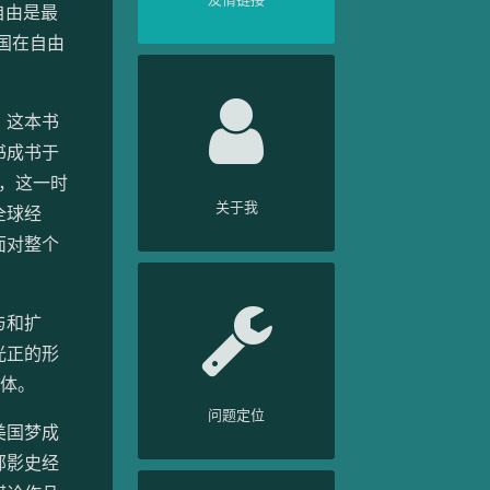
自由是最
国在自由
，这本书
书成书于
期，这一时
关于我
全球经
面对整个
与和扩
光正的形
立体。
问题定位
美国梦成
部影史经