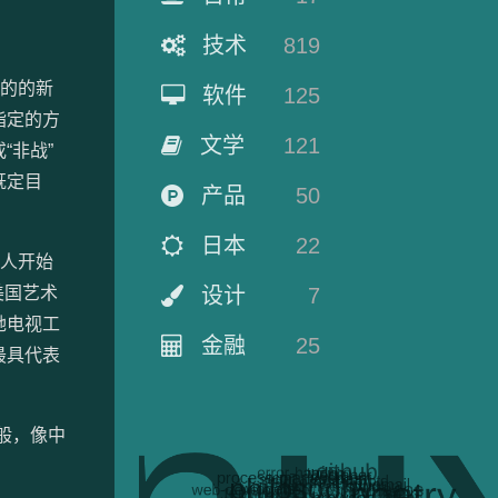
技术
819
目的的新
软件
125
指定的方
文学
121
“非战”
既定目
产品
50
日本
22
片人开始
美国艺术
设计
7
她电视工
金融
25
最具代表
般，像中