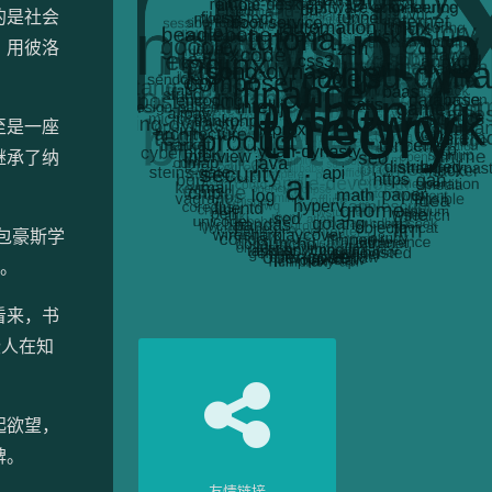
的是社会
，用彼洛
至是一座
继承了纳
包豪斯学
力。
看来，书
些人在知
起欲望，
碑。
友情链接