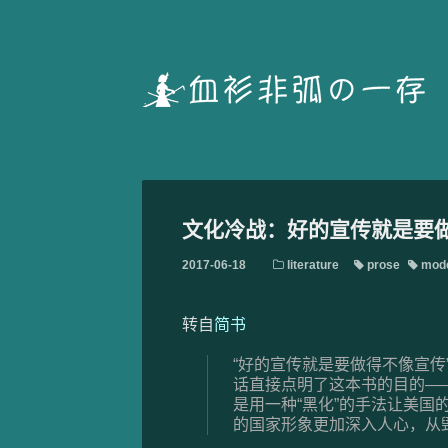
文化冷战：好的宣传就是要做
2017-06-18
literature
prose
mode
转自
简书
“好的宣传就是要做得不像宣
话直接点明了这本书的目的—
是用一种“黑化”的手法让美
的国家形象更加深入人心，从