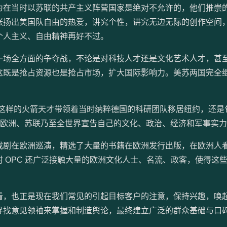
为在当时以苏联的共产主义阵营国家是绝对不允许的，他们推崇
张扬出美国队自由的热爱，讲究个性，讲究无边无际的创作空间
个人主义、自由精神再好不过。
一场全方面的争夺战，不论是对科技人才还是文化艺术人才，甚
这既是抢占资源也是抢占市场，扩大国际影响力。美苏两国完全
恩这样的火箭天才带领着当时纳粹德国的科研团队移居纽约，还是
向欧洲、苏联乃至全世界宣告自己的文化、政治、经济和军事实
戏剧在欧洲巡演，精选了大量的书籍在欧洲发行出版，在欧洲人
 OPC 还广泛接触大量的欧洲文化人士、名流、政客，使得这
看，也正是现在我们常见的引起目标客户的注意，保持兴趣，唤
寻找意见领袖来掌握和制造舆论，最终建立广泛的群众基础与口