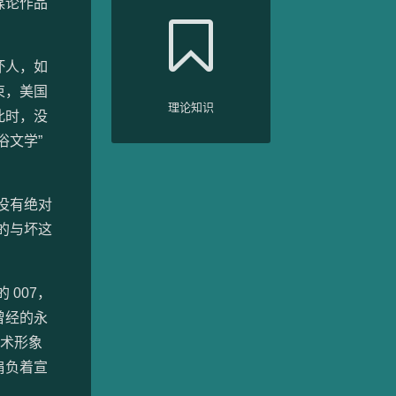
谋论作品
坏人，如
束，美国
理论知识
此时，没
俗文学”
没有绝对
的与坏这
007，
曾经的永
艺术形象
肩负着宣