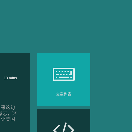
13 mins
文章列表
看来这句
意志，这
，让美国