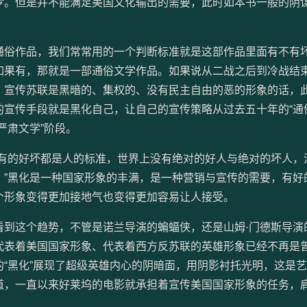
梦。但是并不能满足美国文化输出的需要，此时如本书一般的阴
通俗作品，我们常常用的一个判断标准就是这部作品里面有不有
如果有，那就是一部通俗文学作品。如果说从二战之后到冷战结
，宣传苏联是黑暗的、集权的、没有民主自由的恶的形象的话，
宣传手段就是黑化自己，让自己的宣传策略从过去五十年的“通
严肃文学”阶段。
所有的好坏都是人的标准，世界上没有绝对的好人与绝对的坏人，
。”黑化是一种国家形象的丰满，是一种营销与宣传的需要，有好
个形象变得更加接地气也变得更加容易让人接受。
到这个趋势，不管是诺兰导演的蝙蝠侠，还是山姆·门德斯导演的 
代表着美国国家形象、代表着西方反苏联的英雄形象已经不再是
“黑化”展现了超级英雄内心的阴暗面，用阴影衬托光明，这是
道，一直以来好莱坞的电影就承担着宣传美国国家形象的任务，