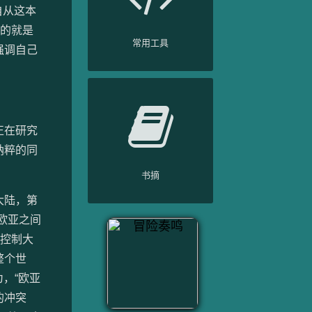
自从这本
指的就是
常用工具
强调自己
正在研究
纳粹的同
书摘
大陆，第
欧亚之间
能控制大
整个世
，“欧亚
的冲突