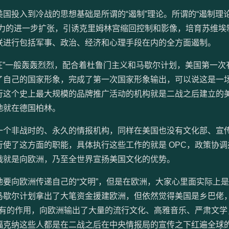
国投入到冷战的思想基础是所谓的“遏制”理论。所谓的“遏制理论
权力的进一步扩张，引诱克里姆林宫缩回控制和影像，培育苏维埃
联进行包括军事、政治、经济和心理手段在内的全方面遏制。
东征”一般轰轰烈烈，配合着杜鲁门主义和马歇尔计划，美国第一次
了自己的国家形象，完成了第一次国家形象输出，可以说这是一
行这个史上最大规模的品牌推广活动的机构就是二战之后建立的
地就在德国柏林。
一个非战时的、永久的情报机构，同样在美国也没有文化部、宣
使了这方面的职能，具体执行这些工作的就是 OPC，政策协调
战就是向欧洲，乃至全世界宣扬美国文化的优势。
要向欧洲传递自己的“文明”，但是在欧洲，大家心里面实际上
马歇尔计划拿出了大笔资金援建欧洲，但依然觉得美国是乡巴佬
应有的作用，向欧洲输出了大量的流行文化、高雅音乐、严肃文学
福克纳这些人都是在二战之后在中央情报局的宣传之下红遍全球