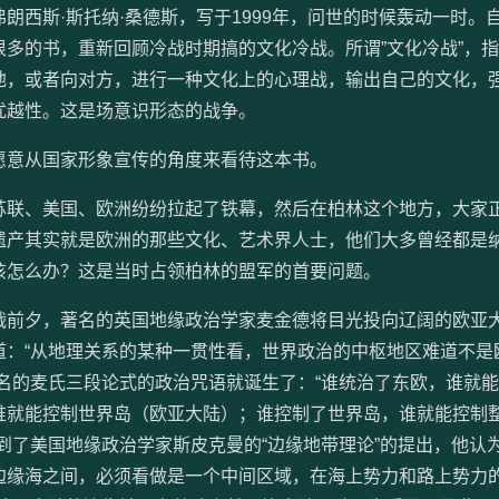
朗西斯·斯托纳·桑德斯，写于1999年，问世的时候轰动一时。
多的书，重新回顾冷战时期搞的文化冷战。所谓”文化冷战”，
地，或者向对方，进行一种文化上的心理战，输出自己的文化，
优越性。这是场意识形态的战争。
愿意从国家形象宣传的角度来看待这本书。
苏联、美国、欧洲纷纷拉起了铁幕，然后在柏林这个地方，大家
遗产其实就是欧洲的那些文化、艺术界人士，他们大多曾经都是
该怎么办？这是当时占领柏林的盟军的首要问题。
战前夕，著名的英国地缘政治学家麦金德将目光投向辽阔的欧亚
道：“从地理关系的某种一贯性看，世界政治的中枢地区难道不是
名的麦氏三段论式的政治咒语就诞生了：“谁统治了东欧，谁就
谁就能控制世界岛（欧亚大陆）；谁控制了世界岛，谁就能控制
到了美国地缘政治学家斯皮克曼的“边缘地带理论”的提出，他认为
边缘海之间，必须看做是一个中间区域，在海上势力和路上势力