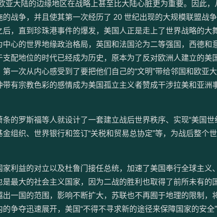
”欧亚大陆的边缘地区在战略上甚至比大陆心脏更为重要。因此，
的战争，并且使其第一次经历了 20 世纪出现的大规模联盟战
之后，直到珍珠港事件的爆发，美国人正是走上了世界战略的大
为中心的世界地缘政治格局，英国和法国沦为二等强国，西德和
于支配地位的时代已经成为历史，原本为了反对欧洲人建立的美
第一次从内心感受到了要把他们自己的“文明”带给邻国和欧亚
种带有宗教色彩的感情成为美国孤立主义者赞成干涉拉美和亚洲
条的罗斯福等人就设计了一套建立战后世界秩序、实现“美国世
金组织、世界银行和签订“关税和贸易总协定”等，为战后整个
国家利益的对立以及杜鲁门接任总统，加速了美国奉行全球主义
也是最大的社会主义国家，因为二战的胜利也取得了前所未有的
越出一国的范围，影响不断扩大，苏联也不再囿于地理的限制，
的争夺迅速展开，美国“不得不寻求新的途径来保障国家的安全