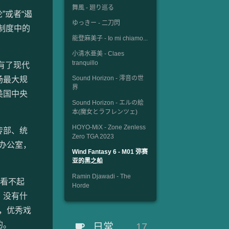
舞風 - 廻り巡る
”或者“遏
ゆっきー - 二刀閃
制度中的
能登麻美子 - Io mi chiamo...
小清水亜美 - Claes
tranquillo
有了现代
Sound Horizon - 澪音の世
场最大规
界
美国中央
Sound Horizon - エルの絵
本(魔女とラフレンツェ)
HOYO-MiX - Zone Zenless
传部、统
Zero TGA 2023
办公室，
Wind Fantasy 6 - M01 弥赛
亚的黑之船
Ramin Djawadi - The
是看不起
Horde
，没有什
，优秀戏
的。
日常
17