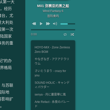
从第一大
M01 弥赛亚的黑之船
争，经历
Wind Fantasy 6
舞台，尤
冒险奏鸣
意大利处
国第一次
0:00
大陆国家
事务的重
HOYO-MiX - Zone Zenless
Zero BGM
やなぎなぎ - アクアテラリ
纪”的办
ウム
世界格局
さいとうまり - crazy for
you
SOUND HOLIC - キャンデ
、与苏联
ィパウダー
国际地
senya - 月に叢雲華に風
将影响扩
Arte Refact - 永夜のパレー
”。
ド