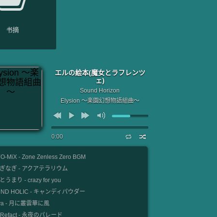
书摘
エルの絵本(魔女とラフレンツ
ェ)
Sound Horizon
Elysion ～楽園幻想物語組曲～
0:00
O-MiX - Zone Zenless Zero BGM
ぎなぎ - アクアテラリウム
うまり - crazy for you
UND HOLIC - キャンディパウダー
nya - 月に叢雲華に風
e Refact - 永夜のパレード