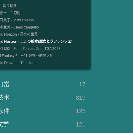
 - 廻り巡る
きー - 二刀閃
美子 - Io mi chiamo...
亜美 - Claes tranquillo
nd Horizon - 澪音の世界
und Horizon - エルの絵本(魔女とラフレンツェ)
-MiX - Zone Zenless Zero TGA 2023
d Fantasy 6 - M01 弥赛亚的黑之船
n Djawadi - The Horde
日常
17
技术
819
软件
125
文学
121