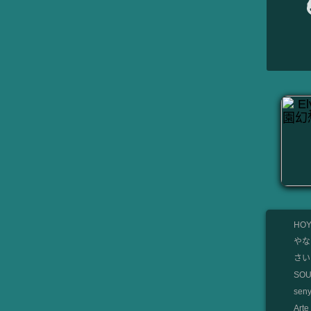
HOY
やな
さいと
SO
se
Art