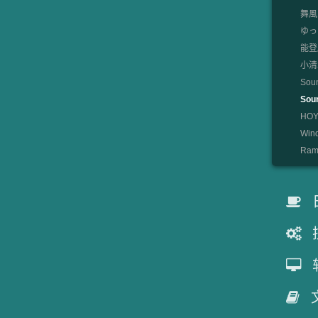
舞風
ゆっ
能登麻
小清水
Sou
So
HOYO
Win
Rami