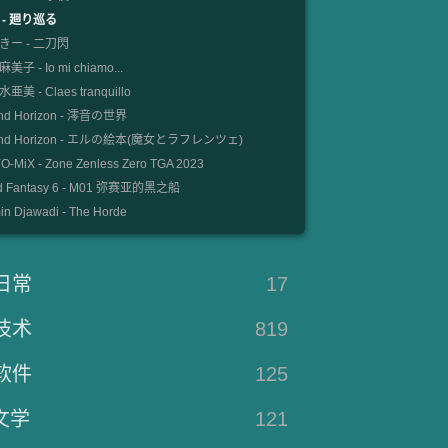
 - 廻り巡る
きー - 二刀閃
美子 - Io mi chiamo...
亜美 - Claes tranquillo
nd Horizon - 澪音の世界
und Horizon - エルの絵本(魔女とラフレンツェ)
-MiX - Zone Zenless Zero TGA 2023
d Fantasy 6 - M01 弥赛亚的黑之船
n Djawadi - The Horde
日常
17
技术
819
软件
125
文学
121