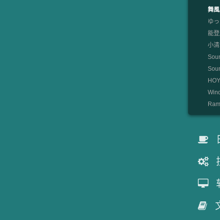
舞風
ゆっ
能登麻
小清水
Sou
So
HOYO
Win
Rami