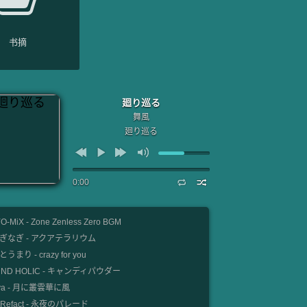
书摘
廻り巡る
舞風
廻り巡る
0:00
O-MiX - Zone Zenless Zero BGM
ぎなぎ - アクアテラリウム
うまり - crazy for you
UND HOLIC - キャンディパウダー
nya - 月に叢雲華に風
e Refact - 永夜のパレード