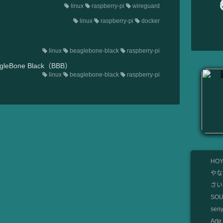
linux
raspberry-pi
wireguard
linux
raspberry-pi
docker
linux
beaglebone-black
raspberry-pi
eBone Black（BBB）
linux
beaglebone-black
raspberry-pi
HOY
やな
さいと
SO
se
Art