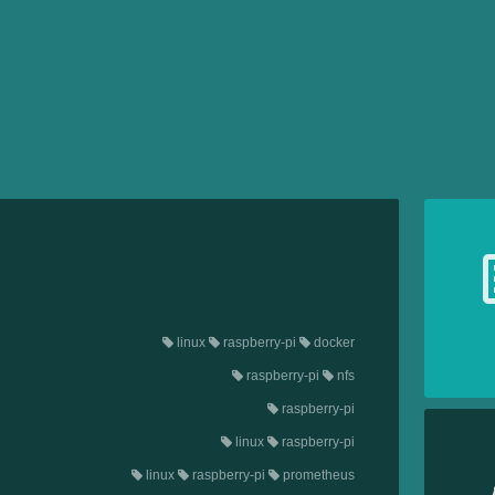
linux
raspberry-pi
docker
raspberry-pi
nfs
raspberry-pi
linux
raspberry-pi
linux
raspberry-pi
prometheus