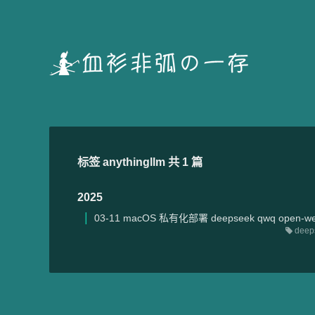
标签 anythingllm 共 1 篇
2025
03-11
macOS 私有化部署 deepseek qwq open-webui
deep