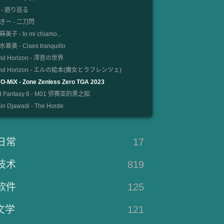
 - 廻り巡る
きー - 二刀閃
美子 - Io mi chiamo...
亜美 - Claes tranquillo
nd Horizon - 澪音の世界
und Horizon - エルの絵本(魔女とラフレンツェ)
O-MiX - Zone Zenless Zero TGA 2023
d Fantasy 6 - M01 弥赛亚的黑之船
n Djawadi - The Horde
日常
17
技术
819
软件
125
文学
121