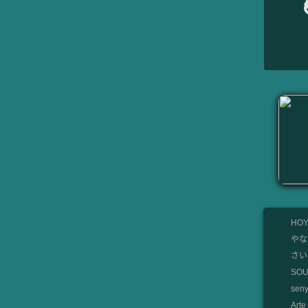
HOY
やな
さいと
SO
se
Art