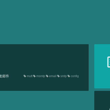
中发邮件
mutt
msmtp
email
smtp
config