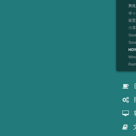
舞風
ゆっ
能登麻
小清水
Sou
So
HOY
Win
Rami