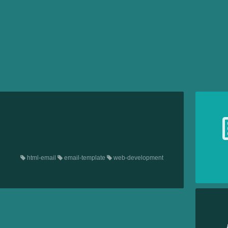
html-email
email-template
web-development