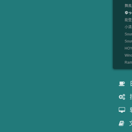
舞風
ゆっ
能登麻
小清水
Sou
So
HOYO
Win
Rami