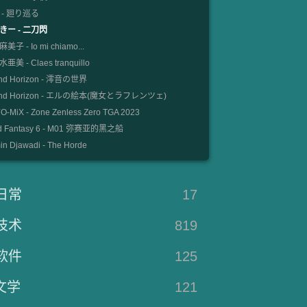
 - 廻り巡る
きー - 二刀閃
美子 - Io mi chiamo...
亜美 - Claes tranquillo
nd Horizon - 澪音の世界
und Horizon - エルの絵本(魔女とラフレンツェ)
-MiX - Zone Zenless Zero TGA 2023
d Fantasy 6 - M01 弥赛亚的黑之船
n Djawadi - The Horde
日常
17
技术
819
软件
125
文学
121