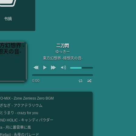
书摘
二刀閃
ゆっきー
東方幻想界 -緋想天の音-
0:00
O-MiX - Zone Zenless Zero BGM
ぎなぎ - アクアテラリウム
うまり - crazy for you
UND HOLIC - キャンディパウダー
nya - 月に叢雲華に風
e Refact - 永夜のパレード