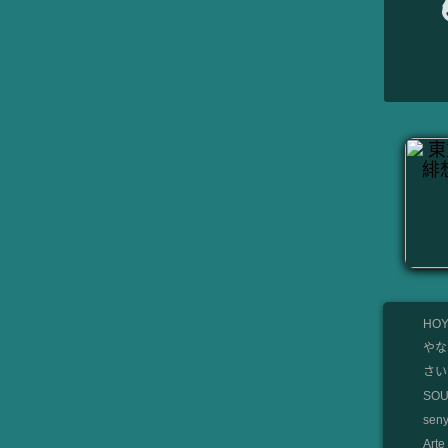
HOY
やな
さいと
SO
se
Art