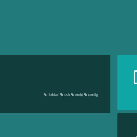
debian
ssh
motd
config