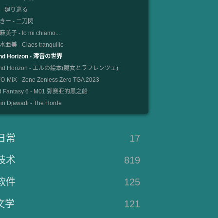
 - 廻り巡る
きー - 二刀閃
美子 - Io mi chiamo...
亜美 - Claes tranquillo
nd Horizon - 澪音の世界
und Horizon - エルの絵本(魔女とラフレンツェ)
-MiX - Zone Zenless Zero TGA 2023
d Fantasy 6 - M01 弥赛亚的黑之船
n Djawadi - The Horde
日常
17
技术
819
软件
125
文学
121