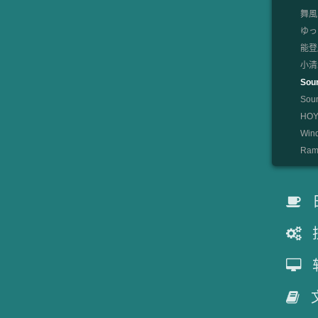
舞風
ゆっ
能登麻
小清水
Sou
So
HOYO
Win
Rami