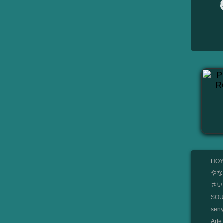
HOY
やな
さいと
SO
se
Art