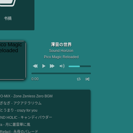
书摘
澪音の世界
Sound Horizon
Pico Magic Reloaded
0:00
O-MiX - Zone Zenless Zero BGM
ぎなぎ - アクアテラリウム
うまり - crazy for you
UND HOLIC - キャンディパウダー
nya - 月に叢雲華に風
e Refact - 永夜のパレード