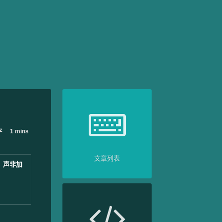
字
1 mins
文章列表
，声非加