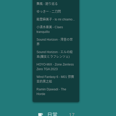
舞風 - 廻り巡る
ゆっきー - 二刀閃
能登麻美子 - Io mi chiamo...
小清水亜美 - Claes
tranquillo
Sound Horizon - 澪音の世
界
Sound Horizon - エルの絵
本(魔女とラフレンツェ)
HOYO-MiX - Zone Zenless
Zero TGA 2023
Wind Fantasy 6 - M01 弥赛
亚的黑之船
Ramin Djawadi - The
Horde
日常
17