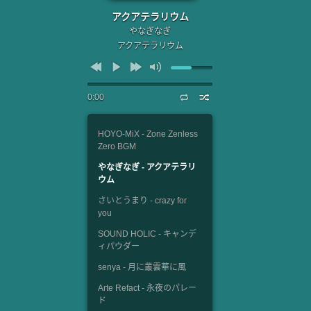
アクアテラリウム
やなぎなぎ
アクアテラリウム
0:00
HOYO-MiX - Zone Zenless
Zero BGM
やなぎなぎ - アクアテラリ
ウム
さいとうまり - crazy for
you
SOUND HOLIC - キャンデ
ィパウダー
senya - 月に叢雲華に風
Arte Refact - 永夜のパレー
ド