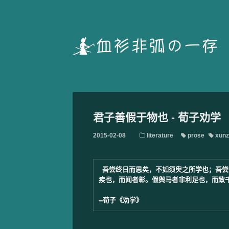
君子善假于物也 - 荀子劝学
2015-02-08
literature
prose
xunz
吾尝终日而思矣，不如须臾之所学也；吾尝
疾也，而闻者彰。假舆马者非利足也，而致千