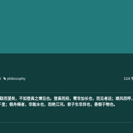
i
philosophy
114 
跂而望矣，不如登高之博见也。登高而招，臂非加长也，而见者远；顺风而呼
里；假舟楫者，非能水也，而绝江河。君子生非异也，善假于物也。
