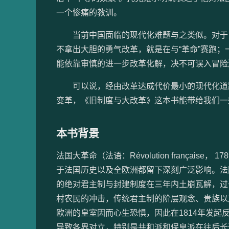
一个惨痛的教训。
当前中国面临的现代化难题与之类似。对于自
不拿出大胆的勇气改革，就是在与“革命”赛跑
能依靠审慎的进一步改革化解，决不可误入冒险
可以说，经由改革达成代价最小的现代化道路
变革，《旧制度与大改革》这本书能带给我们一
本书背景
法国大革命（法语：Révolution françai
于法国历史以及全欧洲都留下深刻广泛影响。法
的绝对君主制与封建制度在三年内土崩瓦解，过
村农民的冲击，传统君主制的阶层观念、贵族以
欧洲的皇室因而心生恐惧，因此在1814年发
导致各界对立，特别是共和派和保皇派在往后长