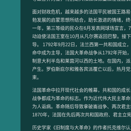
面对财政危机，越来越多的法国平民被国王路易
勃发展的启蒙思想所结合，助长激进的情绪，终于
一年，第三等级的民众在6月发表网球场宣言，7
动迫使法国王室在10月从凡尔赛返回巴黎。接
导。 1792年9月22日，法兰西第一共和国
命中成为主导，法国大革命战争从1792年开
制意大利半岛和莱茵河以西的土地。在国内，派系
产生。罗伯斯庇尔和雅各宾派覆亡以后，热月党人
束。
法国革命中拉开现代社会的帷幕，共和国的成长
战争都成为革命的标志。作为近代伟大民主革命
为人诟病。革命随后导致拿破崙战争、两次君主
1870年，法国在先后两次共和国政府、君主立
历史学家《旧制度与大革命》的作者托克维尔认