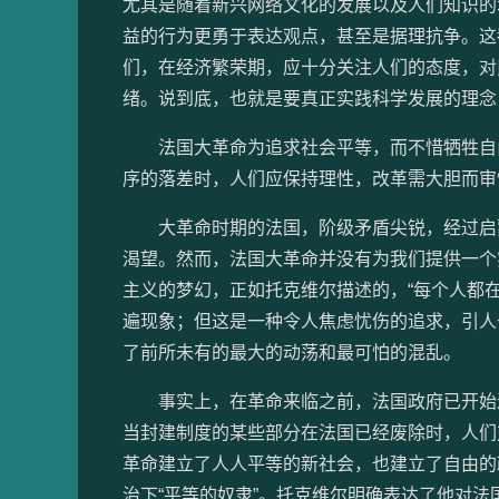
尤其是随着新兴网络文化的发展以及人们知识的
益的行为更勇于表达观点，甚至是据理抗争。这
们，在经济繁荣期，应十分关注人们的态度，对
绪。说到底，也就是要真正实践科学发展的理念
法国大革命为追求社会平等，而不惜牺牲自由
序的落差时，人们应保持理性，改革需大胆而审
大革命时期的法国，阶级矛盾尖锐，经过启蒙
渴望。然而，法国大革命并没有为我们提供一个
主义的梦幻，正如托克维尔描述的，“每个人都
遍现象；但这是一种令人焦虑忧伤的追求，引人
了前所未有的最大的动荡和最可怕的混乱。
事实上，在革命来临之前，法国政府已开始进
当封建制度的某些部分在法国已经废除时，人们
革命建立了人人平等的新社会，也建立了自由的
治下“平等的奴隶”。托克维尔明确表达了他对