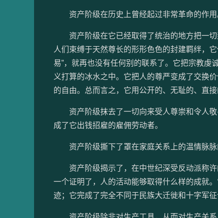
资产阶级在历史上曾经起过非常革命的作用
资产阶级在它已经取得了统治的地方把一切封
人们束缚于天然尊长的形形色色的封建羁绊，它
易”，就再也没有任何别的联系了。它把宗教虔
义打算的冰水之中。它把人的尊严变成了交换价
的自由。总而言之，它用公开的、无耻的、直接
资产阶级抹去了一切向来受人尊崇和令人敬畏
成了它出钱招雇的雇佣劳动者。
资产阶级撕下了罩在家庭关系上的温情脉脉的
资产阶级揭示了，在中世纪深受反动派称许的
一个证明了，人的活动能够取得什么样的成就。
迹；它完成了完全不同于民族大迁徙和十字军征
资产阶级除非对生产工具，从而对生产关系，