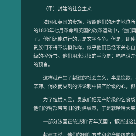
（甲）封建的社会主义
法国和英国的贵族，按照他们的历史地位所负
的1830年七月革命和英国的改革运动中，他
了。他们还能进行的只是文字斗争。但是，即使
贵族们不得不装模作样，似乎他们已经不关心自
级的控诉书。他们用来泄愤的手段是：唱唱诅咒
的预言。
这样就产生了封建的社会主义，半是挽歌，半
辛辣、俏皮而尖刻的评论剌中资产阶级的心，但
为了拉拢人民，贵族们把无产阶级的乞食袋当
他们的臀部带有旧的封建纹章，于是就哈哈大笑
一部分法国正统派和“青年英国”，都演过这
封建主说，他们的剥削方式和资产阶级的剥削