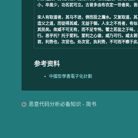
小，卒虽少，功名犹可立。古昔多由布衣定一世者矣，皆
宋人有取道者，其马不进，倒而投之鸂水。又复取道，其
造父之道，而徒得其威，无益于御。人主之不肖者，有似
其民矣。故威不可无有，而不足专恃。譬之若盐之于味，
行。恶乎托？托于爱利。爱利之心谕，威乃可行。威太甚
参考资料
中國哲學書電子化計劃
恶意代码分析必备知识 - 简书