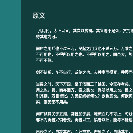
原文
凡用民，太上以义，其次以赏罚。其义则不足死，赏罚
得其道为可。

阖庐之用兵也不过三万，吴起之用兵也不过五万。万乘之
不可用也，不得所以用之也。不得所以用之，国虽大，势
不可不熟。

剑不徒断，车不自行，或使之也。夫种麦而得麦，种稷而
当禹之时，天下万国，至于汤而三千馀国，今无存者矣，
用之也。管、商亦因齐、秦之民也，得所以用之也。民之
引其纲，万目皆张。为民纪纲者何也？欲也恶也。何欲何
实，则民无不用矣。

阖庐试其民于五湖，剑皆加于肩，地流血几不可止；句践
邪不为勇者兴惧者变，勇者以工，惧者以拙，能与不能也。
夙沙之民，自攻其君，而归神农。密须之民，自缚其主，