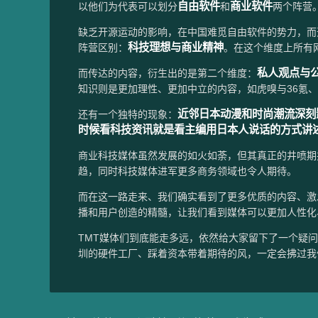
自由软件
商业软件
以他们为代表可以划分
和
两个阵营。如
缺乏开源运动的影响，在中国难觅自由软件的势力，而
科技理想与商业精神
阵营区别：
。在这个维度上所有
私人观点与
而传达的内容，衍生出的是第二个维度：
知识则是更加理性、更加中立的内容，如虎嗅与36氪
近邻日本动漫和时尚潮流深刻
还有一个独特的现象：
时候看科技资讯就是看主编用日本人说话的方式讲
商业科技媒体虽然发展的如火如荼，但其真正的井喷期
趋，同时科技媒体进军更多商务领域也令人期待。
而在这一路走来、我们确实看到了更多优质的内容、激
播和用户创造的精髓，让我们看到媒体可以更加人性化
TMT媒体们到底能走多远，依然给大家留下了一个疑
圳的硬件工厂、踩着资本带着期待的风，一定会拂过我