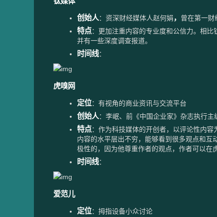
钛媒体
创始人
，
：资深财经媒体人赵何娟
曾在第一财
特点
：更加注重内容的专业度和公信力。相比
并有一些深度调查报道。
时间线
：
虎嗅网
定位
：有视角的商业资讯与交流平台
创始人
：李岷、前《中国企业家》杂志执行主
特点
：作为科技媒体的开创者，以评论性内容
内容的水平层出不穷，能够看到很多观点和互
极性的，因为他尊重作者的观点，作者可以在
时间线
：
爱范儿
定位
：拇指设备小众讨论