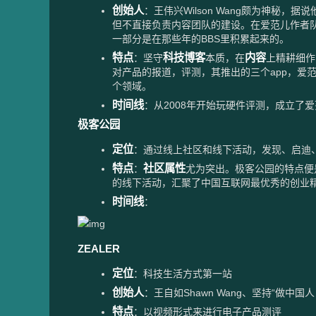
创始人
：王伟兴Wilson Wang颇为神秘
但不直接负责内容团队的建设。在爱范儿作者
一部分是在那些年的BBS里积累起来的。
特点
科技博客
内容
：坚守
本质，在
上精耕细作
对产品的报道，评测，其推出的三个app，爱范儿
个领域。
时间线
：从2008年开始玩硬件评测，成立了爱范
极客公园
定位
：通过线上社区和线下活动，发现、启迪
特点
社区属性
：
尤为突出。极客公园的特点便
的线下活动，汇聚了中国互联网最优秀的创业
时间线
：
ZEALER
定位
：科技生活方式第一站
创始人
：王自如Shawn Wang、坚持“做中国
特点
：以视频形式来进行电子产品测评