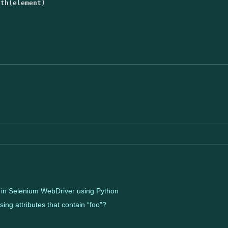
ath
(
element
)
in Selenium WebDriver using Python
ing attributes that contain “foo”?