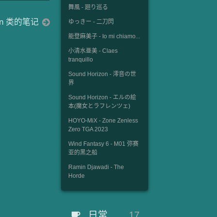
舞風 - 廻り巡る
hon 类的笔记
ゆっきー - 二刀閃
能登麻美子 - Io mi chiamo...
小清水亜美 - Claes
tranquillo
Sound Horizon - 澪音の世
界
Sound Horizon - エルの絵
本(魔女とラフレンツェ)
HOYO-MiX - Zone Zenless
Zero TGA 2023
Wind Fantasy 6 - M01 弥赛
亚的黑之船
Ramin Djawadi - The
Horde
日常
17