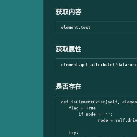
获取内容
获取属性
是否存在
def
isElementExist
(
self
,
elemen
flag
=
True
if
node
==
''
:
node
=
self
.
dri
try
: