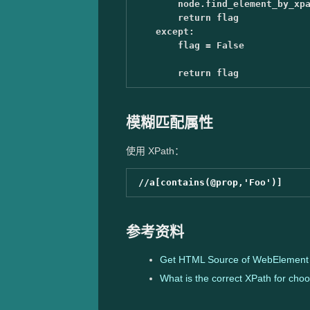
node
.
find_element_by_xp
return
flag
except
:
flag
=
False
return
flag
模糊匹配属性
使用 XPath：
参考资料
Get HTML Source of WebElement 
What is the correct XPath for choos