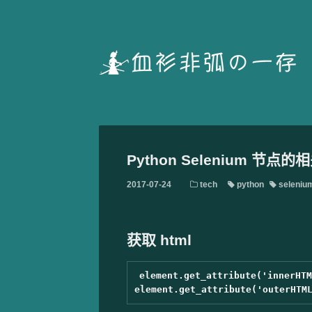
Python Selenium 节点
2017-07-24
tech
python
seleniu
获取 html
element.get_attribute('innerHTM