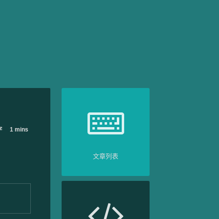
字
1 mins
文章列表