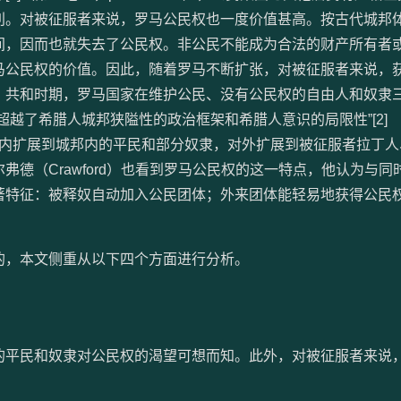
利。对被征服者来说，罗马公民权也一度价值甚高。按古代城邦
间，因而也就失去了公民权。非公民不能成为合法的财产所有者
马公民权的价值。因此，随着罗马不断扩张，对被征服者来说，
。共和时期，罗马国家在维护公民、没有公民权的自由人和奴隶
超越了希腊人城邦狭隘性的政治框架和希腊人意识的局限性”[2]
。对内扩展到城邦内的平民和部分奴隶，对外扩展到被征服者拉丁
弗德（Crawford）也看到罗马公民权的这一特点，他认为与同
特征：被释奴自动加入公民团体；外来团体能轻易地获得公民权[
，本文侧重从以下四个方面进行分析。
平民和奴隶对公民权的渴望可想而知。此外，对被征服者来说