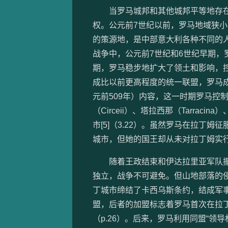
当罗马城邦和其他城邦平等地存在
权。公元前7世纪以前，罗马地域狭小
的策源地，是中部意大利各种不同的人种
战争中，公元前7世纪和6世纪早期，
期，罗马稳步地扩大了领土和影响，
成比以前更高程度的统一联盟，罗马
元前509年）内容，这一时期罗马控制
（Circeii）、塔拉西那（Tarrac
市[5]（3.22）。虽然罗马在拉丁
城市，但她的国王却从未对拉丁姆实行总的
随着王政结束和伊达拉里亚军队撤
独立，战争不可避免。但山地部落的侵
丁城市缔结了卡西乌斯条约，结成军事攻
盟，后者的加盟标志着罗马首次在拉丁
（p.26）。后来，罗马利用同盟“