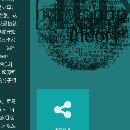
用火葬；
主张，这
马从最初就
早便开始
古典作家
），以萨
res），
12]
字与起源都
的分子组
联。罗马
[15]
种族组成
利人以及
友情链接