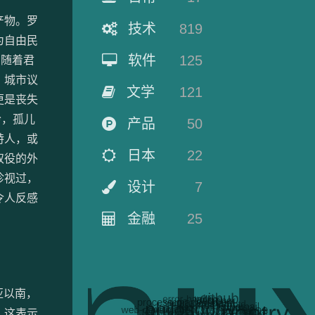
产物。罗
技术
819
为自由民
软件
125
。随着君
；城市议
文学
121
更是丧失
吟，孤儿
产品
50
特人，或
日本
22
奴役的外
珍视过，
设计
7
令人反感
金融
25
亚以南，
，这表示