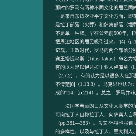
那时的罗马有两种不同文化的居民同
一是来自东边次亚平宁文化方面，即
是拉丁部落（火葬）和萨宾部落（埋葬）
不是单一种族。早在公元前500年，
把周边地区的居民吸引过来。”[4]（
记载，王政时代，罗马的两个部落分别以
宾王塔提乌斯（Titus Tatius）命
有的以为是以伊达拉里亚人卢库莫（Lu
（2.7.2），有的认为是以很多人在那里
不清楚[8]（1.13.8）。马克思
成的”[14]（p.214）。总之，
法国学者顾朗日从文化人类学的角
可向拉丁人自称拉丁人，向萨宾人自称
（pp.361—363）。舍文·怀特也
的多样性，以及与拉丁人、意大利人