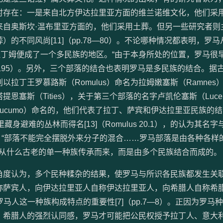
时存在：一是来自北方伊达拉里亚方面的维兰诺维文化，他们采
来自奥斯坎·温布里亚方面的，他们采用土葬。但另一些研究者则
的不同风尚[11]（pp.78—80）。不论哪种情况都表明，罗
拉丁姆便成了一个多民族的地区。“由于本身所处的位置，罗马很
p.195）。另外，三个部落的结合也表明罗马是多民族的结合。据
拉丁王罗慕路斯（Romulus）命名为拉姆嫩塞斯（Ramnes
名为塔提恩塞斯（Tities），关于第三个部落的名字卢凯伦塞斯（Luce
cumo）命名的，他们代表了拉丁、萨宾和伊达拉里亚民族的结合[
藏身避难的丛林而得名[13]（Romulus 20.1），的认为其名
也认为：“部落不能完全摆脱外来分子的混合……罗马部落是由各种各样
罗马并非从什么古老的单一种族传承而来，而是由多个民族结合而成的。
度认为，多个民种糅杂的结果，使罗马与所识各民族都发生关
萨宾人，向伊达拉里亚人自称伊达拉里亚人，向希腊人自称希腊人
强调罗马人这一种族构成特点的重要性[7]（pp.7—8）。正因为罗马
、希腊人的强烈认同感，罗马才可能把公民权授予拉丁人、意大