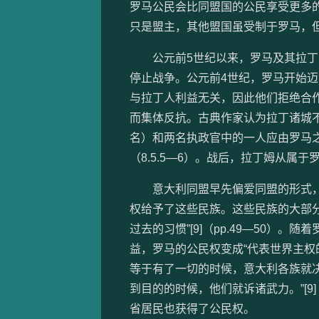
罗马公民会比同盟国的公民享受更多
只是盟主，其他盟国虽受制于罗马，
公元前5世纪以来，罗马及其拉丁同
停止战争。公元前4世纪，罗马开始
与拉丁人利益无关，因此他们拒绝合作
而集体反抗。古典作家认为拉丁诸城不
名）和两名执政官中的一人应由罗马之
（8.5.5—6）。战后，拉丁姆从属
意大利同盟早先偏爱同盟的形式，“
权给予了这些民族。这些民族的大部
过去的习惯”[9]（pp.49—50
益，罗马的公民权变成“代表世界主
等于有了一切的时候，意大利各族就
到目的的时候，他们就诉诸武力。”[9
省居民也获得了公民权。