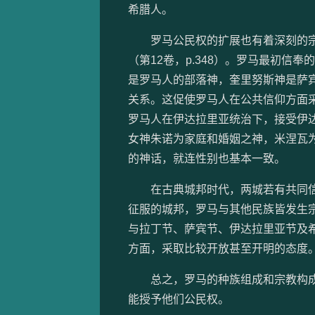
希腊人。
罗马公民权的扩展也有着深刻的宗教
（第12卷，p.348）。罗马最初
是罗马人的部落神，奎里努斯神是萨
关系。这促使罗马人在公共信仰方面
罗马人在伊达拉里亚统治下，接受伊
女神朱诺为家庭和婚姻之神，米涅瓦
的神话，就连性别也基本一致。
在古典城邦时代，两城若有共同信奉
征服的城邦，罗马与其他民族皆发生
与拉丁节、萨宾节、伊达拉里亚节及
方面，采取比较开放甚至开明的态度
总之，罗马的种族组成和宗教构成
能授予他们公民权。