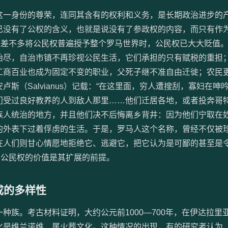
一身份的尊荣，连同其含有的权利和义务，是长期政治进步的
已没有了公权的含义，也就是说没有了参政权的内容，而只有作
拉差不多将公民权普遍授予整个罗马世界时，公民权已大大贬值
殆尽，自治市镇不再珍视公民生活，它们承担的只有赋税的重担
工商百业也成为固定不变的职业，父死子继不准自由迁徙；农民
斯（Salvianus）记载：“在这里面，穷人遭搜刮，寡妇在呻
门受过良好教养的人到敌人那里……他们迁居各地，或者投奔哥
族人统治的地方，并且他们决不后悔离乡背井：因为他们宁取在
的外表下过着俘虏的生活。于是，罗马人这个名称，曾经不仅被
在人们则甘心情愿地拒绝它、逃避它，把它认为是可鄙的甚至是
）可见，公民权的价值是其扩展的前提。
成的多样性
族。考古材料证明，大约公元前1000—700年，在伊达拉里
化是维兰诺维，属火葬文化。这种情况的出现，有的研究者认为