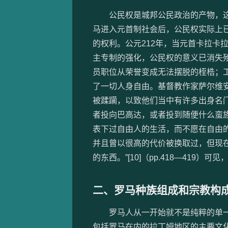
公民权是城邦公民政治的产物，这
马进入元首制社会后，公民权实际上
的权利。公元212年，当元首卡拉卡
主专制的强化，公民权的意义已消失
员职位从荣誉变成无法摆脱的桎梏；
了一切人身自由。基督教作家萨尔维安卢
被蹂躏，以致他们当中有许多出身名
者投向巴高达，或者投到随便什么蛮
表下过自由人的生活，而不愿在自由
并且曾以很高的代价被换取过，但现
的东西。”[10]（pp.418—419
二、罗马种族组成和宗教构
罗马人从一开始就不是纯粹的单一种
包括罗马在内的拉丁姆地区的主要文