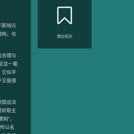
不影响元
结构，也
理论知识
的合理与
定这一套
，它似乎
乎又是很
但提出法
是听取主
票制”，
。所以名