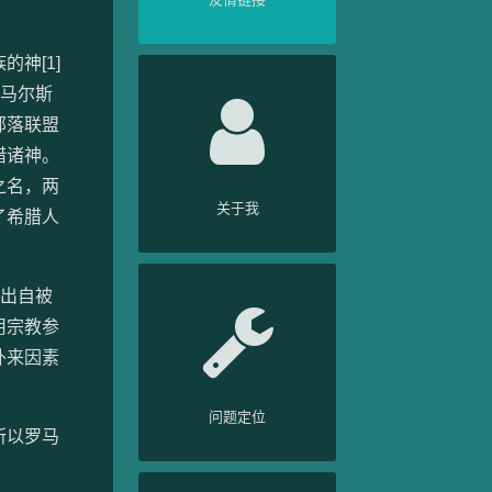
神[1]
。马尔斯
部落联盟
腊诸神。
之名，两
关于我
了希腊人
出自被
用宗教参
外来因素
问题定位
所以罗马