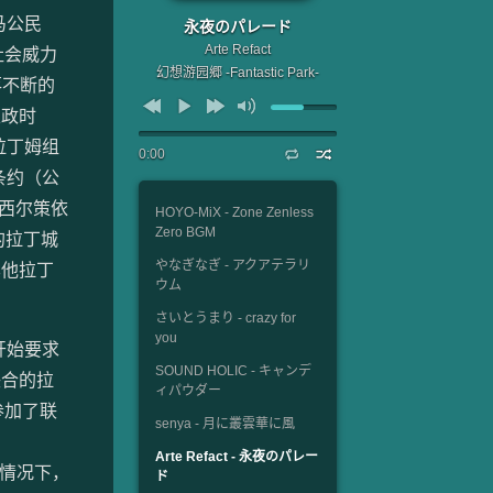
马公民
永夜のパレード
Arte Refact
社会威力
幻想游园郷 -Fantastic Park-
落不断的
王政时
拉丁姆组
0:00
条约（公
、西尔策依
HOYO-MiX - Zone Zenless
Zero BGM
制的拉丁城
やなぎなぎ - アクアテラリ
其他拉丁
ウム
さいとうまり - crazy for
you
开始要求
SOUND HOLIC - キャンデ
联合的拉
ィパウダー
参加了联
senya - 月に叢雲華に風
Arte Refact - 永夜のパレー
种情况下，
ド