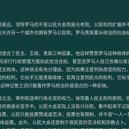
甚远，领导罗马的不是公民大会而是元老院，公民权的扩展并
能允许另一个城市也拥有罗马公民权。罗马贵族寡头统治的社会
混合了民主、王政、贵族三种因素。他这样赞赏罗马这种政体
体和进行行政管理方面如此恰当合拍，甚至连罗马人自己也难以肯
君主政体。这种说法有充分理由，因为如果注意到执政官的权力
院的权利，它似乎又是贵族政体；若再注意到民众的权利，它似
当然，这种过誉之词只能看作罗马统治阶级观点的一种反映。
立法、审判和选举行政长官的权力，体现着人民主权的原则，
者的高级长官手中。公民大会实际上没有讨论权，集中起来不过
票，公民只能投票赞成或否决；投票也有限制，并不是“一人一
集体投票。此外，公民大会还受制于保民官的否决权和宗教占卜