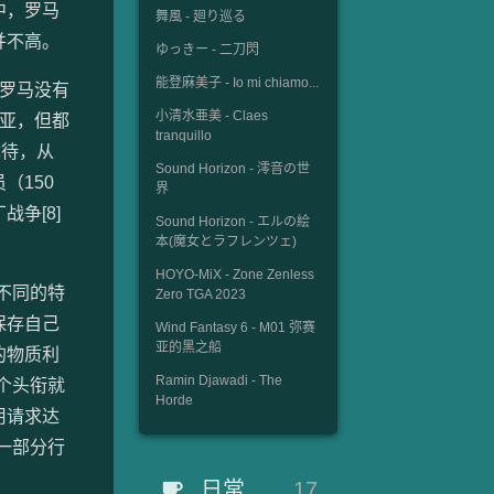
中，罗马
舞風 - 廻り巡る
并不高。
ゆっきー - 二刀閃
能登麻美子 - Io mi chiamo...
罗马没有
小清水亜美 - Claes
亚，但都
tranquillo
优待，从
Sound Horizon - 澪音の世
（150
界
争[8]
Sound Horizon - エルの絵
本(魔女とラフレンツェ)
HOYO-MiX - Zone Zenless
不同的特
Zero TGA 2023
保存自己
Wind Fantasy 6 - M01 弥赛
亚的黑之船
的物质利
Ramin Djawadi - The
个头衔就
Horde
用请求达
，一部分行
日常
17