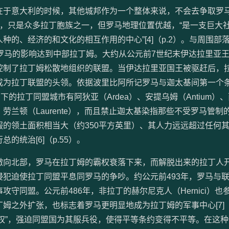
于意大利的时候，其他城邦作为一个整体来说，不会去争取罗
，只是众多拉丁胞族之一，但罗马地理位置优越，“是一支巨大
的、经济的和文化的相互作用的中心”[4]（p.2）。与周围部
罗马的影响达到中部拉丁姆。大约从公元前7世纪末伊达拉里亚
控制了拉丁姆松散地组织的联盟。当伊达拉里亚国王被驱赶后，
成为拉丁联盟的头领。依据波里比阿所记罗马与迦太基间第一个
下的拉丁同盟城市有阿狄亚（Ardea）、安提乌姆（Antium）
ina）、劳兰顿（Laurente），而且禁止迦太基染指那些不受罗马管
姆征服的领土面积相当大（约350平方英里）、其人力远远超过任何
统治[6]（p.55）。
向北部，罗马在拉丁姆的霸权衰落下来，而解脱出来的拉丁人
犯迫使拉丁同盟平息同罗马的争吵。约公元前493年，罗马与
守同盟。公元前486年，非拉丁的赫尔尼克人（Hernici）也
姆之外扩张，也标志着罗马更明显地成为拉丁姆的军事中心[7]
领导权”，强迫同盟国为其服兵役，使得平等条约变得不平等。在这