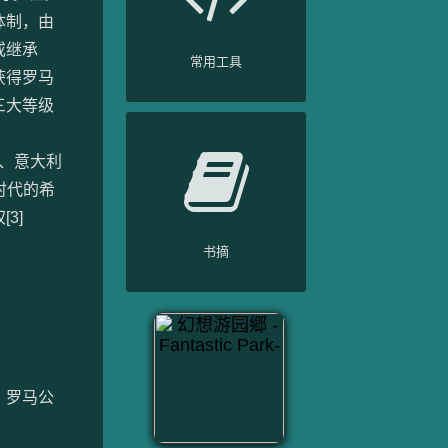
体制，由
或继承
常用工具
获得罗马
三大等级
人、意大利
时代的希
3]
书摘
，罗马公