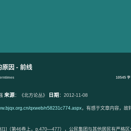
因 - 前线
rntimes
10545 字
来源
日期
强
：《北方论丛》
：2012-11-08
www.bjqx.org.cn/qxweb/n58231c774.aspx
，有感于文章内容，故
（第46卷上，p.470—477），公民集团与其他居民有严格