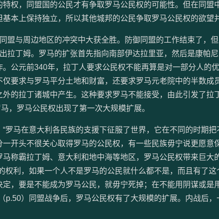
的特权，同盟国的公民才有争取罗马公民权的可能性。但在同盟
但基本上保持独立，所以其他城邦的公民争取罗马公民权的欲望
盟与周边地区的冲突中大获全胜。防御同盟的工作结束了，但
迈出拉丁姆。罗马的扩张首先指向南部伊达拉里亚，然后是康帕尼
。公元前340年，拉丁人要求公民权不能再算是对一部分人的
仅要求与罗马平分土地和财富，还要求罗马元老院中的半数成员
外的拉丁诸城中产生。这种要求罗马不能接受，由此引发了拉丁战
于罗马，罗马公民权出现了第一次大规模扩展。
罗马在意大利各民族的支援下征服了世界，它在不同的时期把
分一开头不很关心取得罗马的公民权，有一些民族毋宁说更愿意
）。随着罗马称霸拉丁姆、意大利和地中海等地区，罗马公民权带来巨大
权的权利，如果一个人不是罗马的公民就什么都不是，而且有了这
决定，要是不能成为罗马公民，就毋宁死掉；在不能用阴谋或是
]（p.50）同盟战争后，罗马公民权有了大规模的扩展。内战后