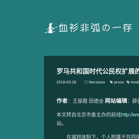
罗马共和国时代公民权扩展的原
2018-03-28
literature
prose
mode
作者
网站编辑
：王振霞 田德全
：薛
本文转自北京市委主办的前线
http://
站。
在城邦体制下，个人附属于共同体[1]