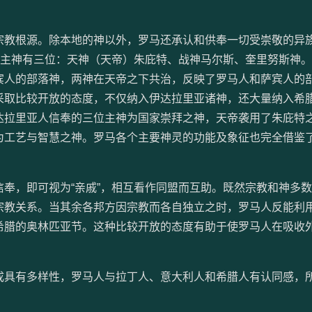
根源。除本地的神以外，罗马还承认和供奉一切受崇敬的异族的
信奉的主神有三位：天神（天帝）朱庇特、战神马尔斯、奎里努斯神
宾人的部落神，两神在天帝之下共治，反映了罗马人和萨宾人的
采取比较开放的态度，不仅纳入伊达拉里亚诸神，还大量纳入希
达拉里亚人信奉的三位主神为国家崇拜之神，天帝袭用了朱庇特
为工艺与智慧之神。罗马各个主要神灵的功能及象征也完全借鉴
，即可视为“亲戚”，相互看作同盟而互助。既然宗教和神多数
宗教关系。当其余各邦方因宗教而各自独立之时，罗马人反能利
希腊的奥林匹亚节。这种比较开放的态度有助于使罗马人在吸收
。
具有多样性，罗马人与拉丁人、意大利人和希腊人有认同感，