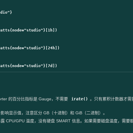
dio"}

atts{node="studio"}[1h])

atts{node="studio"}[24h])

porter 的百分比指标是 Gauge，不需要
irate()
。只有累积计数器才需
t 设置会影响显示值，注意区分 GB（十进制）和 GiB（二进制）。
er 只暴露 CPU/GPU 温度，没有硬盘 SMART 信息。如果需要磁盘温度，需