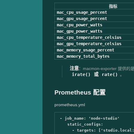
指标
mac_cpu_usage_percent
mac_gpu_usage_percent
mac_cpu_power_watts
mac_gpu_power_watts
mac_cpu_temperature_celsius
mac_gpu_temperature_celsius
mac_memory_usage_percent
mac_memory_total_bytes
注意
：macmon-exporter 
irate()
或
rate()
。
Prometheus 配置
prometheus.yml
-
job_name
:
'
node-studio'
static_configs
:
-
targets
:
[
'
studio.local