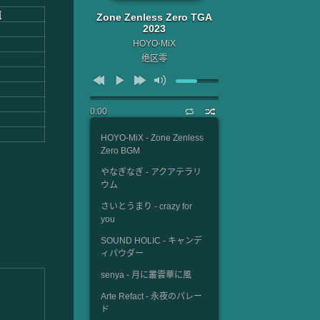
值
Zone Zenless Zero TGA
2023
HOYO-MiX
绝区零
0:00
HOYO-MiX - Zone Zenless
Zero BGM
やなぎなぎ - アクアテラリ
ウム
さいとうまり - crazy for
you
SOUND HOLIC - キャンデ
ィパウダー
senya - 月に叢雲華に風
Arte Refact - 永夜のパレー
ド