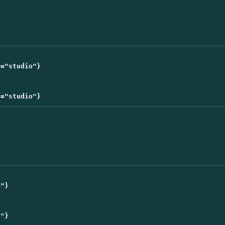
="studio"}

"}

"}
