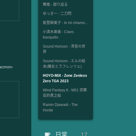
舞風 - 廻り巡る
ゆっきー - 二刀閃
能登麻美子 - Io mi chiamo...
小清水亜美 - Claes
tranquillo
Sound Horizon - 澪音の世
界
Sound Horizon - エルの絵
cmon-
本(魔女とラフレンツェ)
HOYO-MiX - Zone Zenless
Zero TGA 2023
Wind Fantasy 6 - M01 弥赛
亚的黑之船
Ramin Djawadi - The
Horde
日常
17